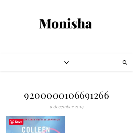
9200000106691266
9 december 2019
Save