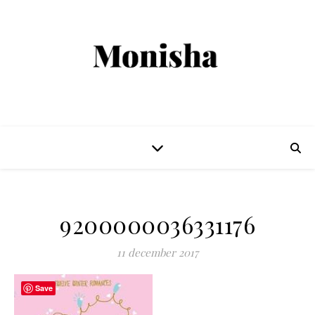
9200000036331176
11 december 2017
Save