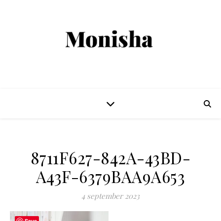
8711F627-842A-43BD-
A43F-6379BAA9A653
4 september 2023
Save