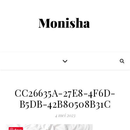
CC26635A-27E8-4F6D-
B5DB-42B80508B31C
4 mei 2023
Save