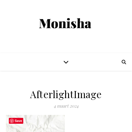
AfterlightImage
4 maart 2024
Save