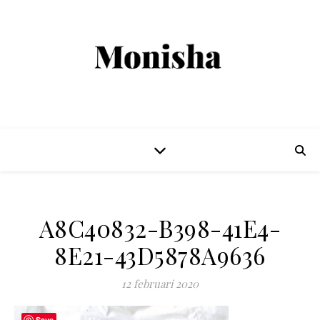
A8C40832-B398-41E4-
8E21-43D5878A9636
12 februari 2020
Save