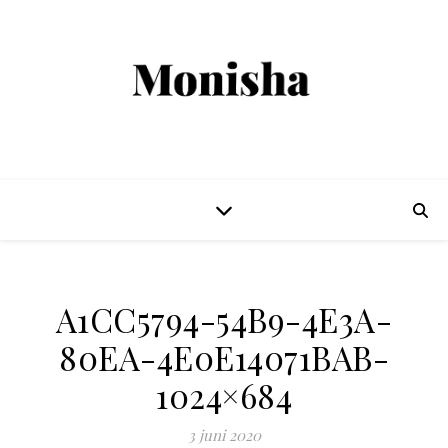
A1CC5794-54B9-4E3A-
80EA-4E0E14071BAB-
1024×684
3 juni 2020