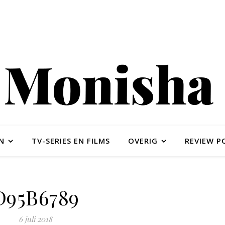
N
TV-SERIES EN FILMS
OVERIG
REVIEW P
D95B6789
6 juli 2018