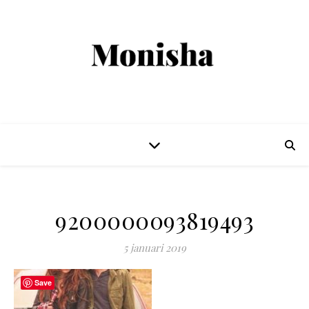
9200000093819493
5 januari 2019
Save