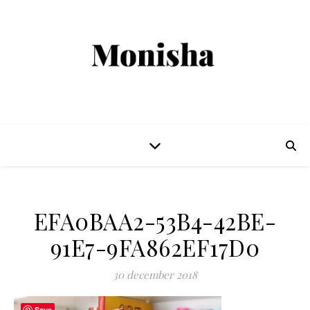
EFA0BAA2-53B4-42BE-
91E7-9FA862EF17D0
30 december 2018
Save