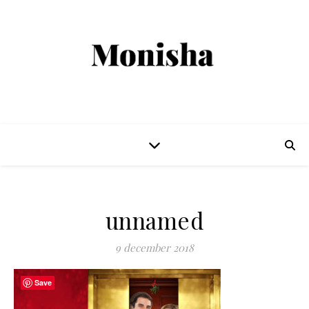
unnamed
9 december 2018
Save