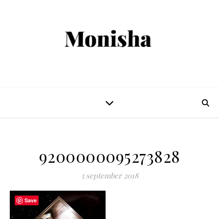
9200000095273828
5 september 2018
Save