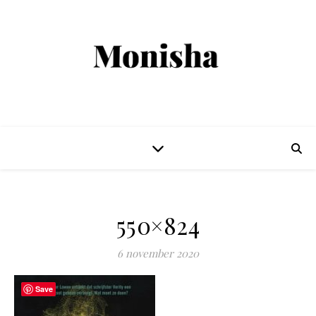
550×824
6 november 2020
Save