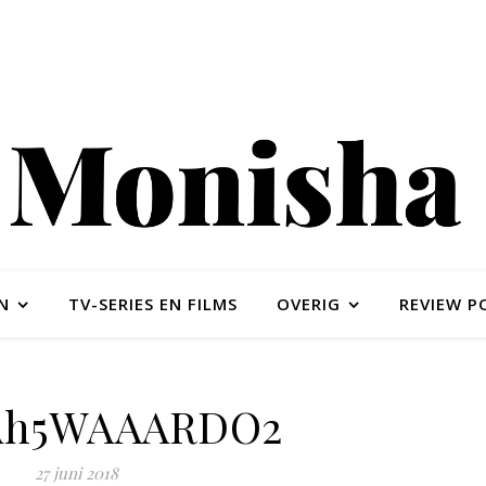
N
TV-SERIES EN FILMS
OVERIG
REVIEW P
Ah5WAAARDO2
27 juni 2018