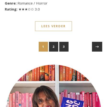
Genre:
Romance / Horror
Rating:
★★★✩✩ 3.0
LEES VERDER
1
2
3