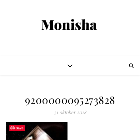
9200000095273828
31 oktober 2018
Save