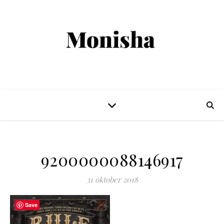
9200000088146917
31 oktober 2018
Save