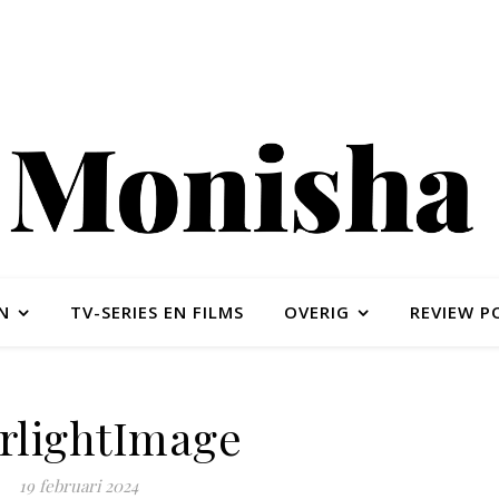
N
TV-SERIES EN FILMS
OVERIG
REVIEW P
erlightImage
19 februari 2024