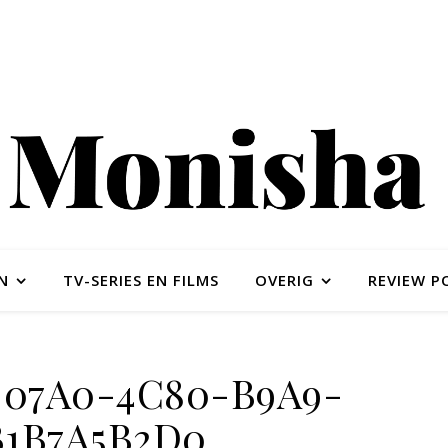
N
TV-SERIES EN FILMS
OVERIG
REVIEW P
-07A0-4C80-B9A9-
B1B7A5B2D0