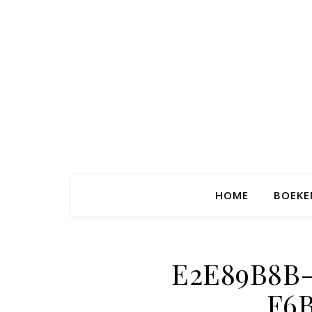
HOME
BOEKE
E2E89B8B
F6