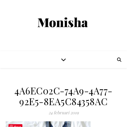
4A6EC02C-74A9-4A77-
92E5-8EA5C84358AC
24 februari 2019
Save