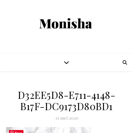
D32EE5D8-E711-4148-
B17F-DC9173D80BD1
11 mei 2020
Save