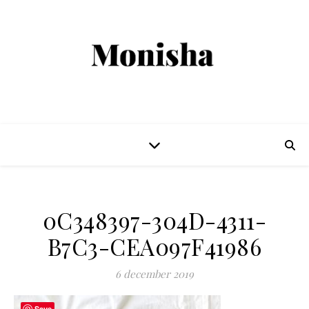
0C348397-304D-4311-
B7C3-CEA097F41986
6 december 2019
Save