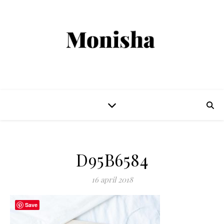
D95B6584
16 april 2018
Save