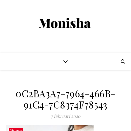
0C2BA3A7-7964-466B-
91C4-7C8374F78543
7 februari 2020
Save