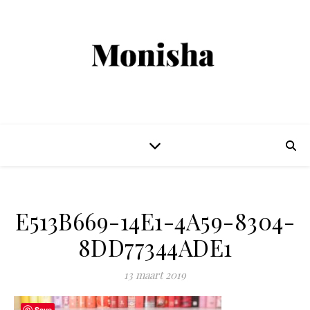
E513B669-14E1-4A59-8304-
8DD77344ADE1
13 maart 2019
Save