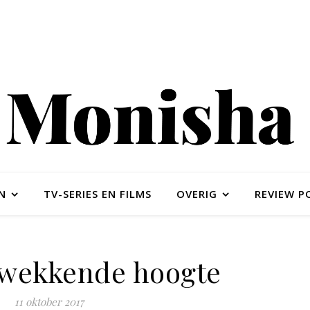
N
TV-SERIES EN FILMS
OVERIG
REVIEW P
gwekkende hoogte
11 oktober 2017