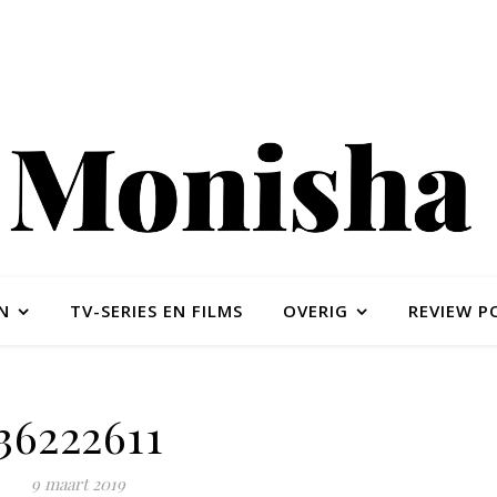
N
TV-SERIES EN FILMS
OVERIG
REVIEW P
36222611
9 maart 2019