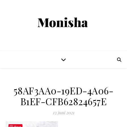
58AF3AA0-19ED-4A06-
B1EF-CFB62824657E
13 juni 2021
Save