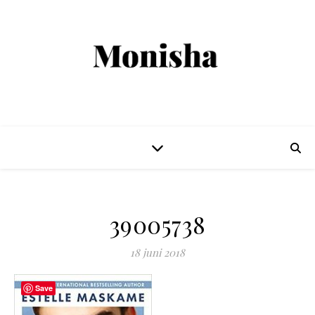
39005738
18 juni 2018
Save