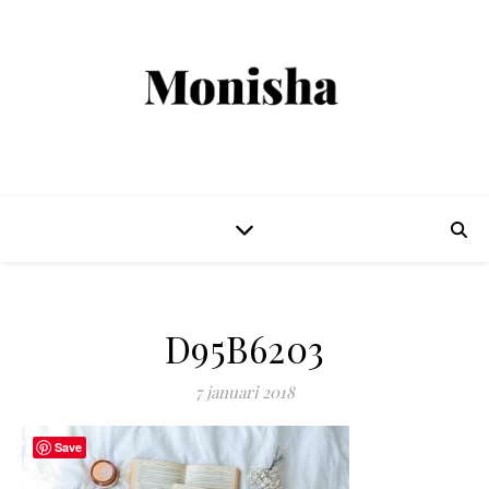
D95B6203
7 januari 2018
Save