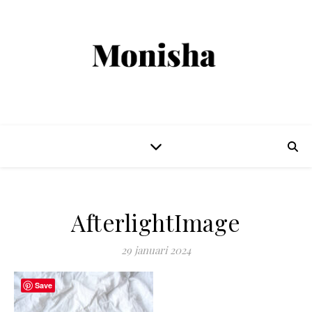
AfterlightImage
29 januari 2024
Save