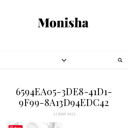
6594EA05-3DE8-41D1-
9F99-8A13D94EDC42
13 juni 2023
Save