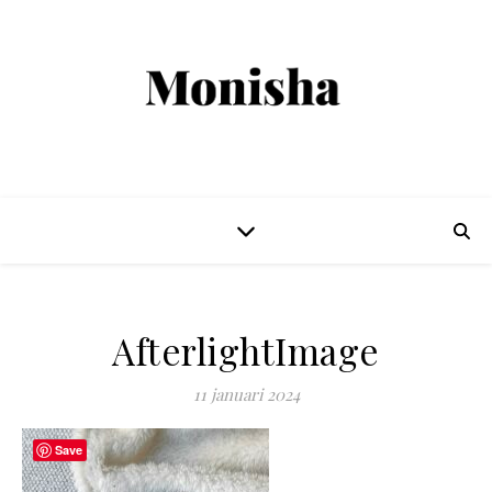
AfterlightImage
11 januari 2024
Save