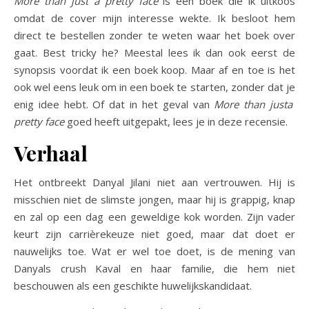
More than just a pretty face
is een boek die ik uitkoos
omdat de cover mijn interesse wekte. Ik besloot hem
direct te bestellen zonder te weten waar het boek over
gaat. Best tricky he? Meestal lees ik dan ook eerst de
synopsis voordat ik een boek koop. Maar af en toe is het
ook wel eens leuk om in een boek te starten, zonder dat je
enig idee hebt. Of dat in het geval van
More than justa
pretty face
goed heeft uitgepakt, lees je in deze recensie.
Verhaal
Het ontbreekt Danyal Jilani niet aan vertrouwen. Hij is
misschien niet de slimste jongen, maar hij is grappig, knap
en zal op een dag een geweldige kok worden. Zijn vader
keurt zijn carrièrekeuze niet goed, maar dat doet er
nauwelijks toe. Wat er wel toe doet, is de mening van
Danyals crush Kaval en haar familie, die hem niet
beschouwen als een geschikte huwelijkskandidaat.