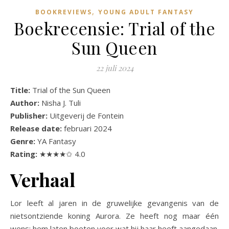
,
BOOKREVIEWS
YOUNG ADULT FANTASY
Boekrecensie: Trial of the
Sun Queen
22 juli 2024
Title:
Trial of the Sun Queen
Author:
Nisha J. Tuli
Publisher:
Uitgeverij de Fontein
Release date:
februari 2024
Genre:
YA Fantasy
Rating:
★★★★✩ 4.0
Verhaal
Lor leeft al jaren in de gruwelijke gevangenis van de
nietsontziende koning Aurora. Ze heeft nog maar één
wens: hem laten boeten voor wat hij haar heeft aangedaan.