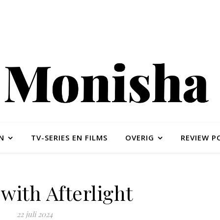
N
TV-SERIES EN FILMS
OVERIG
REVIEW P
with Afterlight
22 juli 2024