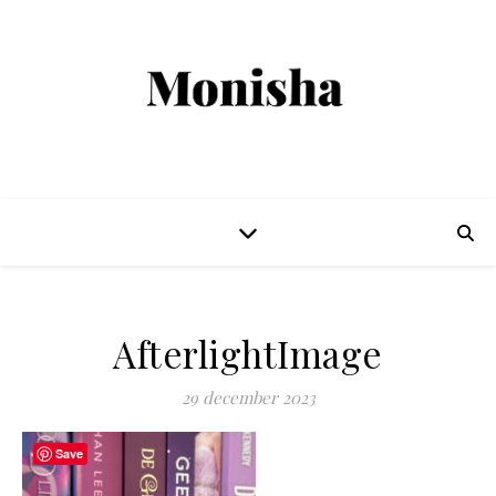
AfterlightImage
29 december 2023
Save