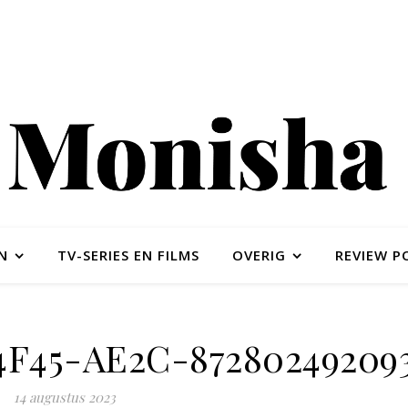
N
TV-SERIES EN FILMS
OVERIG
REVIEW P
4F45-AE2C-87280249209
14 augustus 2023