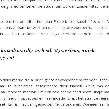
n ding is echter zeker: de studenten worden zonder uitzonderi
gelaten tot de eliteschool van Frédéric en Isabella Recourt. 
udenten. Ze kan niet wachten om haar grote voorbeeld, Isabella, 
egin van haar toekomst. Maar langzamerhand ontdekt ze dat 
tionaalwaardig verhaal. Mysterieus, uniek,
leggen!
tieus meisje die al jaren grote bewondering heeft voor Isabel
ar ze is helemaal gefascineerd door Isabella. Ze is dan o
 Haar moeder, met wie Em een hele goede band heeft, snapt ha
m is heel vrij opgevoed en haar moeder snapt het strenge regi
niet. Em is niet van gedachten te veranderen. Wanneer ze h