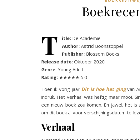
BOOKREVIEWS
Boekrecen
T
itle:
De Academie
Author:
Astrid Boonstoppel
Publisher:
Blossom Books
Release date:
Oktober 2020
Genre:
Young Adult
Rating:
★★★★★ 5.0
Toen ik vorig jaar
Dit is hoe het ging
van As
indruk. Het verhaal was heftig maar mooi. S
een nieuw boek zou komen. En jawel, het is
om dit boek al voor verschijningsdatum te lez
Verhaal
Niemand weet wat er precies gebeurt tijd