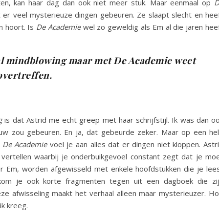
aten, kan haar dag dan ook niet meer stuk. Maar eenmaal op
D
er veel mysterieuze dingen gebeuren. Ze slaapt slecht en hee
n hoort. Is
De Academie
wel zo geweldig als Em al die jaren hee
k al mindblowing maar met De Academie weet
overtreffen.
g
is dat Astrid me echt greep met haar schrijfstijl. Ik was dan o
w zou gebeuren. En ja, dat gebeurde zeker. Maar op een he
j
De Academie
voel je aan alles dat er dingen niet kloppen. Astr
vertellen waarbij je onderbuikgevoel constant zegt dat je mo
r Em, worden afgewisseld met enkele hoofdstukken die je lee
 kom je ook korte fragmenten tegen uit een dagboek die zi
e afwisseling maakt het verhaal alleen maar mysterieuzer. H
ik kreeg.