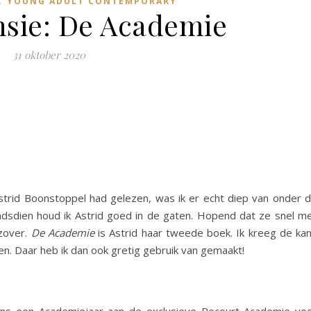
YOUNG ADULT CONTEMPORARY
sie: De Academie
31 oktober 2020
trid Boonstoppel had gelezen, was ik er echt diep van onder 
indsdien houd ik Astrid goed in de gaten. Hopend dat ze snel m
 zover.
De Academie
is Astrid haar tweede boek. Ik kreeg de ka
en. Daar heb ik dan ook gretig gebruik van gemaakt!
ens een Academiejaar aan de exclusieve Recourt Academie vo