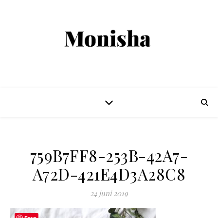
759B7FF8-253B-42A7-
A72D-421E4D3A28C8
24 juni 2019
Save