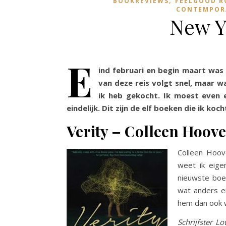
BOOKREVIEWS
FEELGOOD 
CONTEMPOR
New Y
E
ind februari en begin maart was i
van deze reis volgt snel, maar wa
ik heb gekocht. Ik moest even e
eindelijk. Dit zijn de elf boeken die ik koc
Verity – Colleen Hoov
Colleen Hoove
weet ik eigen
nieuwste bo
wat anders en
hem dan ook
Schrijfster L