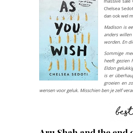
massive sale 
Chelsea Sedot
dan ook wel 
Madison is ee
anders willen
worden. En die
Sommige mens
heeft gezien
Eldon gelukki
is er überhau
groeien en zo
wensen voor geluk. Misschien ben je zelf vera
Aru Shah and the end 