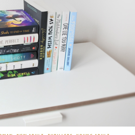
,
,
,