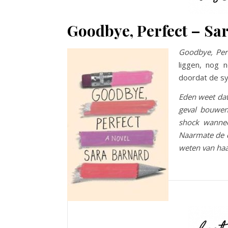
Goodbye, Perfect – Sa
Goodbye, Per
liggen, nog 
doordat de sy
Eden weet dat
geval bouwen
shock wannee
Naarmate de d
weten van haar