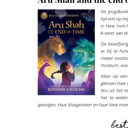
Dit jeugdboek
tijd wel op mi
In New York 
ik weer aan d
De twaalfjar
er bij te hor
meest exotisc
museum, wacht
Maar op een 
geloven haar 
Aru uit het t
het te weten
gevolgen. Haar klasgenoten en haar lieve moede