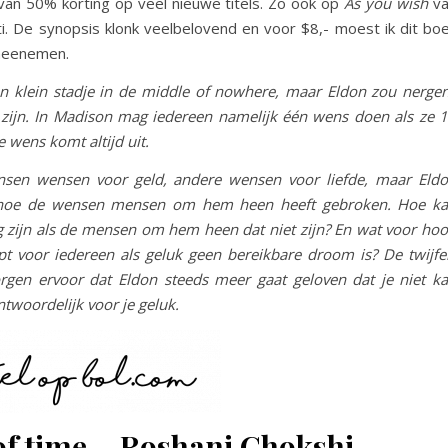
van 50% korting op veel nieuwe titels. Zo ook op
As you wish
va
i. De synopsis klonk veelbelovend en voor $8,- moest ik dit bo
meenemen.
n klein stadje in de middle of nowhere, maar Eldon zou nerge
 zijn. In Madison mag iedereen namelijk één wens doen als ze 
 wens komt altijd uit.
en wensen voor geld, andere wensen voor liefde, maar Eld
 hoe de wensen mensen om hem heen heeft gebroken. Hoe k
g zijn als de mensen om hem heen dat niet zijn? En wat voor ho
pt voor iedereen als geluk geen bereikbare droom is? De twijfe
rgen ervoor dat Eldon steeds meer gaat geloven dat je niet k
ntwoordelijk voor je geluk.
of time – Roshani Chokshi