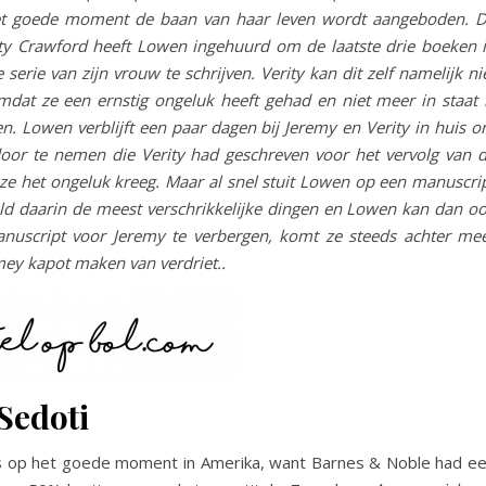
et goede moment de baan van haar leven wordt aangeboden. 
ty Crawford heeft Lowen ingehuurd om de laatste drie boeken 
 serie van zijn vrouw te schrijven. Verity kan dit zelf namelijk ni
at ze een ernstig ongeluk heeft gehad en niet meer in staat 
en. Lowen verblijft een paar dagen bij Jeremy en Verity in huis 
 door te nemen die Verity had geschreven voor het vervolg van 
 ze het ongeluk kreeg. Maar al snel stuit Lowen op een manuscri
uld daarin de meest verschrikkelijke dingen en Lowen kan dan o
anuscript voor Jeremy te verbergen, komt ze steeds achter me
mey kapot maken van verdriet..
Sedoti
s op het goede moment in Amerika, want Barnes & Noble had e