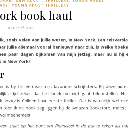
ROMAN
NEW ADULT
THRILLERS
YOUNG ADULT
,
ARY
YOUNG ADULT THRILLERS
ork book haul
10 maart 2019
k, zoals velen van jullie weten, in New York. Een reisversl
ar jullie allemaal vooral benieuwd naar zijn, is welke boek
en paar dagen bijkomen van mijn jetlag, maar nu is hij 
ht in New York!
er
r is by far één van mijn favoriete schrijfsters. Bij deze aute
lijk altijd zeker dat het boek me niet gaat teleurstellen. Ha
ek
Verity
is Colleen haar eerste thriller. Dat is natuurlijk wel ev
 toen ik dit boek zag liggen bij de Amazon Bookstore, moest 
 wel meenemen!
owen staat op het punt om financieel in de put te raken als ha