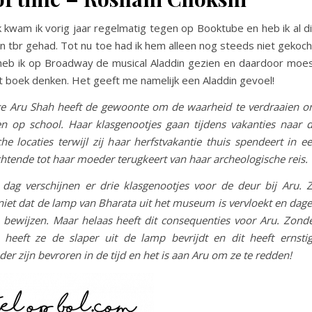
 kwam ik vorig jaar regelmatig tegen op Booktube en heb ik al d
jn tbr gehad. Tot nu toe had ik hem alleen nog steeds niet gekoch
heb ik op Broadway de musical Aladdin gezien en daardoor moe
it boek denken. Het geeft me namelijk een Aladdin gevoel!
ige Aru Shah heeft de gewoonte om de waarheid te verdraaien 
en op school. Haar klasgenootjes gaan tijdens vakanties naar 
he locaties terwijl zij haar herfstvakantie thuis spendeert in e
ende tot haar moeder terugkeert van haar archeologische reis.
dag verschijnen er drie klasgenootjes voor de deur bij Aru. 
niet dat de lamp van Bharata uit het museum is vervloekt en dag
e bewijzen. Maar helaas heeft dit consequenties voor Aru. Zond
 heeft ze de slaper uit de lamp bevrijdt en dit heeft ernsti
r zijn bevroren in de tijd en het is aan Aru om ze te redden!