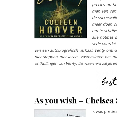
precies op h
man van Veri
de succesvolle
meer doen omd
om te schrijv
alle notities
serie voordat
van een autobiografisch verhaal. Verity onth
niet stoppen met lezen. Vastbesloten het m
onthullingen van Verity. De waarheid zal Jere
As you wish – Chelsea 
Ik was precie