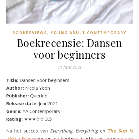
,
BOOKREVIEWS
YOUNG ADULT CONTEMPORARY
Boekrecensie: Dansen
voor beginners
13 juni 2021
Title:
Dansen voor beginners
Author:
Nicola Yoon
Publisher:
Querido
Release date:
Juni 2021
Genre:
YA Contemporary
Rating:
★★★✩✩ 3.5
Na het succes van
Everything, Everything
en
The Sun is
also a Star
moesten we heel wat jaartjes wachten op een