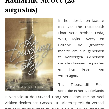
augustus)
In het derde en laatste
deel van The Thousandth
Floor serie hebben Leda,
Watt, Rylin, Avery en
Calliope de grootste
moeite om hun geheimen
te verbergen. Geheimen
die alles kunnen verpesten
en hun leven kan
vernietigen..
The Thousandth Floor
serie die in het Nederlands
is vertaald in de Duizend Hoog serie doet me op veel
vlakken denken aan Gossip Girl. Alleen speelt dit verhaal
zich af in de toekomst. In 2118 is New York de stad van