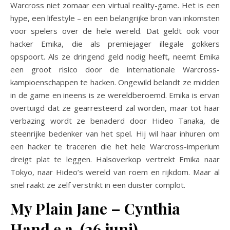
Warcross niet zomaar een virtual reality-game. Het is een
hype, een lifestyle – en een belangrijke bron van inkomsten
voor spelers over de hele wereld. Dat geldt ook voor
hacker Emika, die als premiejager illegale gokkers
opspoort. Als ze dringend geld nodig heeft, neemt Emika
een groot risico door de internationale Warcross-
kampioenschappen te hacken. Ongewild belandt ze midden
in de game en ineens is ze wereldberoemd. Emika is ervan
overtuigd dat ze gearresteerd zal worden, maar tot haar
verbazing wordt ze benaderd door Hideo Tanaka, de
steenrijke bedenker van het spel. Hij wil haar inhuren om
een hacker te traceren die het hele Warcross-imperium
dreigt plat te leggen. Halsoverkop vertrekt Emika naar
Tokyo, naar Hideo’s wereld van roem en rijkdom. Maar al
snel raakt ze zelf verstrikt in een duister complot.
My Plain Jane – Cynthia
Hand e.a. (26 juni)