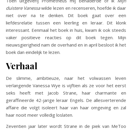
Toen uitgeverij Prometheus mij benaderde of ik
Mijn
duistere Vanessa
wilde lezen en recenseren, hoefde ik daar
niet over na te denken. Dit boek gaat over een
liefdesrelatie tussen een leerling en leraar. Dit klonk
interessant. Eenmaal het boek in huis, kwam ik ook steeds
vaker positieve reacties op dit boek tegen. Mijn
nieuwsgierigheid nam de overhand en in april besloot ik het
boek dan eindelijk te lezen.
Verhaal
De slimme, ambitieuze, naar het volwassen leven
verlangende Vanessa Wye is vijftien als ze voor het eerst
seks heeft met Jacob Strane, haar charmante en
geraffineerde 42-jarige leraar Engels. De allesverterende
affaire die volgt isoleert haar van haar omgeving en zal
haar nooit meer volledig loslaten.
Zeventien jaar later wordt Strane in de piek van MeToo