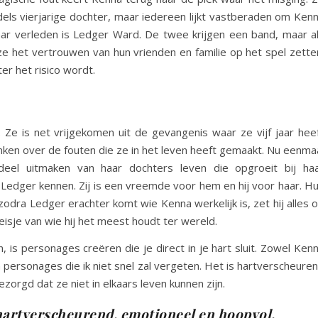
ddels vierjarige dochter, maar iedereen lijkt vastberaden om Ken
aar verleden is Ledger Ward. De twee krijgen een band, maar a
e het vertrouwen van hun vrienden en familie op het spel zette
er het risico wordt.
Ze is net vrijgekomen uit de gevangenis waar ze vijf jaar hee
ken over de fouten die ze in het leven heeft gemaakt. Nu eenma
deel uitmaken van haar dochters leven die opgroeit bij ha
Ledger kennen. Zij is een vreemde voor hem en hij voor haar. H
zodra Ledger erachter komt wie Kenna werkelijk is, zet hij alles 
isje van wie hij het meest houdt ter wereld.
 is personages creëren die je direct in je hart sluit. Zowel Ken
personages die ik niet snel zal vergeten. Het is hartverscheure
zorgd dat ze niet in elkaars leven kunnen zijn.
hartverscheurend, emotioneel en hoopvol.