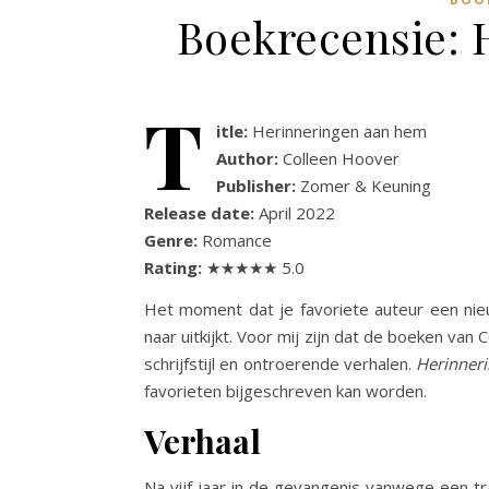
Boekrecensie: 
T
itle:
Herinneringen aan hem
Author:
Colleen Hoover
Publisher:
Zomer & Keuning
Release date:
April 2022
Genre:
Romance
Rating:
★★★★★ 5.0
Het moment dat je favoriete auteur een ni
naar uitkijkt. Voor mij zijn dat de boeken van
schrijfstijl en ontroerende verhalen.
Herinner
favorieten bijgeschreven kan worden.
Verhaal
Na vijf jaar in de gevangenis vanwege een tr