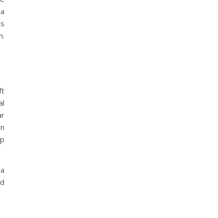
na
ls
n.
ft
al
ar
un
op
na
nd