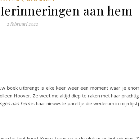
Herinneringen aan hem
2 februari 2022
euw boek uitbrengt is elke keer weer een moment waar je eno
 Colleen Hoover. Ze weet me altijd diep te raken met haar prachti
ingen aan hem
is haar nieuwste pareltje die wederom in mijn lijst
agische fout keert Kenna terug naar de plek waar het misging. 