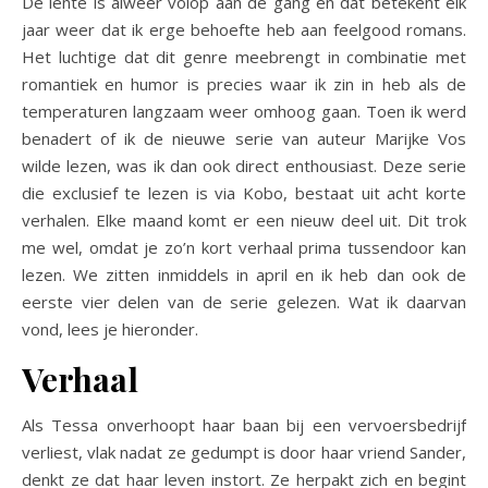
De lente is alweer volop aan de gang en dat betekent elk
jaar weer dat ik erge behoefte heb aan feelgood romans.
Het luchtige dat dit genre meebrengt in combinatie met
romantiek en humor is precies waar ik zin in heb als de
temperaturen langzaam weer omhoog gaan. Toen ik werd
benadert of ik de nieuwe serie van auteur Marijke Vos
wilde lezen, was ik dan ook direct enthousiast. Deze serie
die exclusief te lezen is via Kobo, bestaat uit acht korte
verhalen. Elke maand komt er een nieuw deel uit. Dit trok
me wel, omdat je zo’n kort verhaal prima tussendoor kan
lezen. We zitten inmiddels in april en ik heb dan ook de
eerste vier delen van de serie gelezen. Wat ik daarvan
vond, lees je hieronder.
Verhaal
Als Tessa onverhoopt haar baan bij een vervoersbedrijf
verliest, vlak nadat ze gedumpt is door haar vriend Sander,
denkt ze dat haar leven instort. Ze herpakt zich en begint