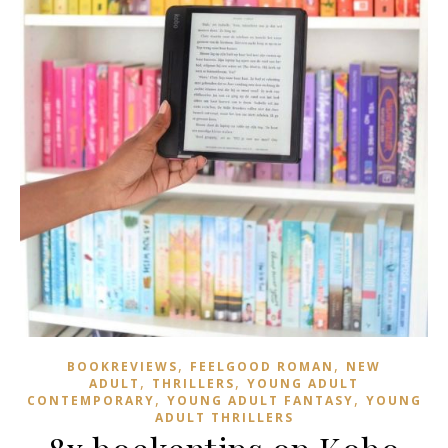
,
,
BOOKREVIEWS
FEELGOOD ROMAN
NEW
,
,
ADULT
THRILLERS
YOUNG ADULT
,
,
CONTEMPORARY
YOUNG ADULT FANTASY
YOUNG
ADULT THRILLERS