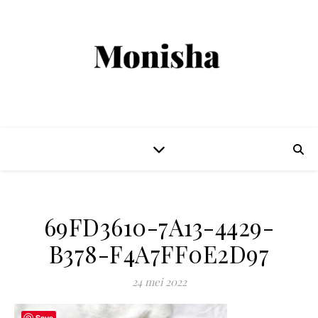
69FD3610-7A13-4429-
B378-F4A7FF0E2D97
24 mei 2022
Save