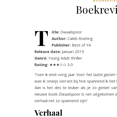
BOOKREVIE
Boekrev
T
itle:
Dwaalspoor
Author:
Caleb Roehrig
Publisher:
Best of YA
Release date:
Januari 2019
Genre:
Young Adult thriller
Rating:
★★★✩✩ 3.0
Toen ik eind vorig jaar
Voor het laatst gezien
was ik onwijs verrast bij hoe spannend ik he
dan is het des te leuker als je zo geniet va
nieuwe boek
Dwaalspoor
is net uitgekomen e
verhaal net zo spannend zijn?
Verhaal