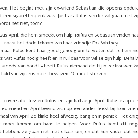
leven. Het begint met zijn ex-vriend Sebastian die opeens opduik
et een sigarettenpeuk was. Juist als Rufus verder wil gaan met zi
ordt het niet, toch?
n zus April, die hem smeekt om hulp. Rufus en Sebastian vinden ha
– naast het dode lichaam van haar vriendje Fox Whitney.
t, maar Rufus kent haar goed genoeg om te weten dat ze hem ni
ts wat Rufus nodig heeft en in ruil daarvoor wil ze zijn hulp. Behal
og steeds van houdt – heeft Rufus niemand die hij in vertrouwen k
schuld van zijn zus moet bewijzen. Of moet sterven…
conversatie tussen Rufus en zijn halfzusje April. Rufus is op e
ex vriend en April bevind zich op een ander feest bij haar vrie
haal van April. Ze klinkt heel afwezig, bang en in paniek. Het eni
jk moet komen om haar te helpen. Voor Rufus komt dit nog
t hebben. Ze gaan niet met elkaar om, omdat hun vader dat ni