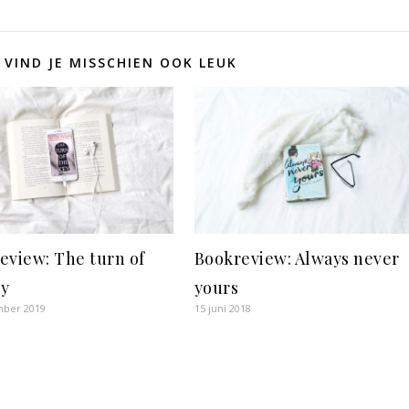
 VIND JE MISSCHIEN OOK LEUK
Bookreview: Always never
eview: The turn of
yours
ey
15 juni 2018
mber 2019