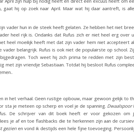
r April zijn hulp bij nodig heeft én direct een excuus heeft om e
 gaat hij op zoek naar April. Maar wat hij daar aantreft, is all
jn vader hun in de steek heeft gelaten. Ze hebben het niet bre
 vader heel rijk is. Ondanks dat Rufus zich er niet heel erg over u
 het heel moeilijk heeft met dat zijn vader hem niet accepteert a
 vader belangrijk. Rufus is ook niet de populairste op school. Zi
 bijgedragen. Toch weet hij zich prima te redden met zijn bes
kig met zijn vriendje Sebastiaan. Totdat hij besloot Rufus comple
emen..
dden in het verhaal. Geen rustige opbouw, maar gewoon gelijk to t
rdoor sta je meteen op scherp en voel je de spanning.
Dwaalspoor
fus. De schrijver van dit boek heeft er voor gekozen om 
es je af en toe flashbacks die te herkennen zijn aan de cursie
st gezien
en vond ik destijds een hele fijne toevoeging. Persoonli