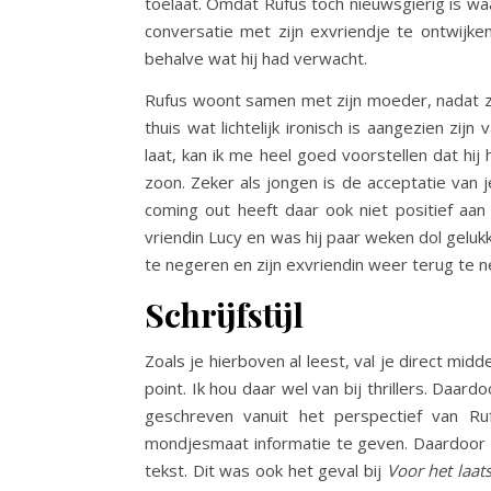
toelaat. Omdat Rufus toch nieuwsgierig is waa
conversatie met zijn exvriendje te ontwijken,
behalve wat hij had verwacht.
Rufus woont samen met zijn moeder, nadat zi
thuis wat lichtelijk ironisch is aangezien zijn
laat, kan ik me heel goed voorstellen dat hij
zoon. Zeker als jongen is de acceptatie van je
coming out heeft daar ook niet positief aan
vriendin Lucy en was hij paar weken dol geluk
te negeren en zijn exvriendin weer terug te n
Schrijfstijl
Zoals je hierboven al leest, val je direct mi
point. Ik hou daar wel van bij thrillers. Daa
geschreven vanuit het perspectief van Ru
mondjesmaat informatie te geven. Daardoor le
tekst. Dit was ook het geval bij
Voor het laat