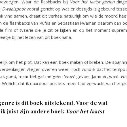
oevoegen. Waar de flashbacks bij
Voor het laatst gezien
ding
j
Dwaalspoor
vooral gericht op wat er destijds is gebeurd tuss
uk vind samen, draait dit verhaal natuurlijk om wie de moord hee
en de flashbacks van Rufus en Sebastiaan kwamen daarom dan o
de film of tvserie die je zit te kijken en op het moment suprê
etje bij het lezen van dit boek haha.
rnamelijk om het plot. Dat kan een boek maken of breken. De spanni
verdenkingen vliegen over en weer. Toch vond ik dat het tempo 
 was goed, maar het gaf me geen ‘wow’ gevoel. Jammer, want
Vo
 Wellicht dat ik daardoor ook iets meer had verwacht van het pl
genre is dit boek uitstekend. Voor de wat
 ik juist zijn andere boek
Voor het laatst