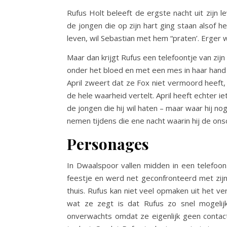
Rufus Holt beleeft de ergste nacht uit zijn 
de jongen die op zijn hart ging staan alsof h
leven, wil Sebastian met hem “praten’. Erger w
Maar dan krijgt Rufus een telefoontje van zij
onder het bloed en met een mes in haar hand 
April zweert dat ze Fox niet vermoord heef
de hele waarheid vertelt. April heeft echter ie
de jongen die hij wil haten – maar waar hij n
nemen tijdens die ene nacht waarin hij de on
Personages
In Dwaalspoor vallen midden in een telefoon 
feestje en werd net geconfronteerd met zijn 
thuis. Rufus kan niet veel opmaken uit het ver
wat ze zegt is dat Rufus zo snel mogeli
onverwachts omdat ze eigenlijk geen contac