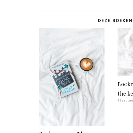
DEZE BOEKEN
Boekr
the k
11 septe