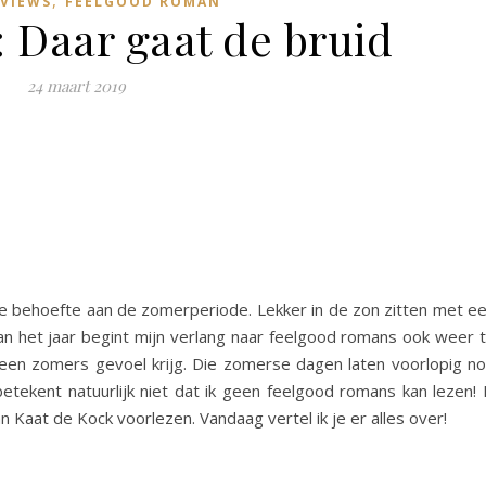
VIEWS
FEELGOOD ROMAN
 Daar gaat de bruid
24 maart 2019
orme behoefte aan de zomerperiode. Lekker in de zon zitten met e
van het jaar begint mijn verlang naar feelgood romans ook weer 
k een zomers gevoel krijg. Die zomerse dagen laten voorlopig n
tekent natuurlijk niet dat ik geen feelgood romans kan lezen! 
n Kaat de Kock voorlezen. Vandaag vertel ik je er alles over!