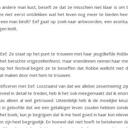
 andere man kust, beseft ze dat ze misschien niet klaar is om 
e niet eerst ontdekken wat het leven nog meer te bieden hee
n een man bindt? Eef gaat op zoek naar antwoorden, een avontu
en leidt.
Eef. Ze staat op het punt te trouwen met haar jeugdliefde Robb
r het beruchte vrijgezellenfeest. Haar vriendinnen nemen haar m
p het festival begint ze te beseffen dat Robbe wellicht niet 
gaat maken door met hem te trouwen.
entificeren met Eef. Losstaand van dat we allebei zesentwintig zij
eel in detail te treden, heb ik het ook meegemaakt dat ik eno
s alleen al wel getrouwd. Uiteindelijk heb ik de moeilijke keu
 in geloofde dat we een gelukkiger leven zouden hebben zond
et boek, kun je begrijpen dat ik me heel goed in haar kon inleve
n zijn heel begrijpelijk. En hoewel dat niet hoeft te betekenen d